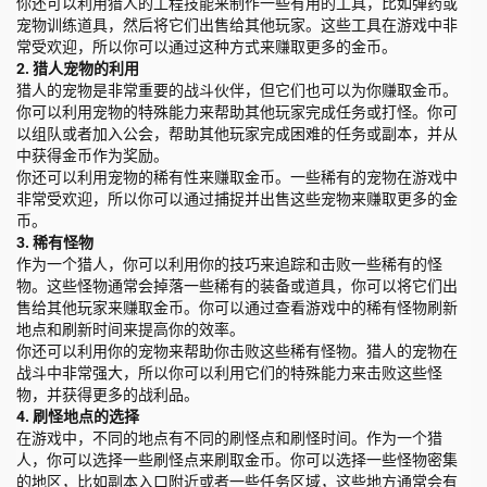
你还可以利用猎人的工程技能来制作一些有用的工具，比如弹药或
宠物训练道具，然后将它们出售给其他玩家。这些工具在游戏中非
常受欢迎，所以你可以通过这种方式来赚取更多的金币。
2. 猎人宠物的利用
猎人的宠物是非常重要的战斗伙伴，但它们也可以为你赚取金币。
你可以利用宠物的特殊能力来帮助其他玩家完成任务或打怪。你可
以组队或者加入公会，帮助其他玩家完成困难的任务或副本，并从
中获得金币作为奖励。
你还可以利用宠物的稀有性来赚取金币。一些稀有的宠物在游戏中
非常受欢迎，所以你可以通过捕捉并出售这些宠物来赚取更多的金
币。
3. 稀有怪物
作为一个猎人，你可以利用你的技巧来追踪和击败一些稀有的怪
物。这些怪物通常会掉落一些稀有的装备或道具，你可以将它们出
售给其他玩家来赚取金币。你可以通过查看游戏中的稀有怪物刷新
地点和刷新时间来提高你的效率。
你还可以利用你的宠物来帮助你击败这些稀有怪物。猎人的宠物在
战斗中非常强大，所以你可以利用它们的特殊能力来击败这些怪
物，并获得更多的战利品。
4. 刷怪地点的选择
在游戏中，不同的地点有不同的刷怪点和刷怪时间。作为一个猎
人，你可以选择一些刷怪点来刷取金币。你可以选择一些怪物密集
的地区，比如副本入口附近或者一些任务区域，这些地方通常会有